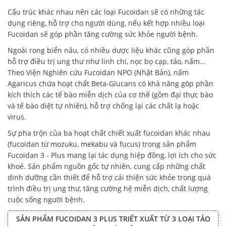
Cấu trúc khác nhau nên các loại Fucoidan sẽ có những tác
dụng riêng, hỗ trợ cho người dùng, nếu kết hợp nhiều loại
Fucoidan sẽ góp phần tăng cường sức khỏe người bệnh.
Ngoài rong biển nâu, có nhiều dược liệu khác cũng góp phần
hỗ trợ điều trị ung thư như linh chi, nọc bọ cạp, tảo, nấm...
Theo Viện Nghiên cứu Fucoidan NPO (Nhật Bản), nấm
Agaricus chứa hoạt chất Beta-Glucans có khả năng góp phần
kích thích các tế bào miễn dịch của cơ thể (gồm đại thực bào
và tế bào diệt tự nhiên), hỗ trợ chống lại các chất lạ hoặc
virus.
Sự pha trộn của ba hoạt chất chiết xuất fucoidan khác nhau
(fucoidan từ mozuku, mekabu và fucus) trong sản phẩm
Fucoidan 3 - Plus mang lại tác dụng hiệp đồng, lợi ích cho sức
khoẻ. Sản phẩm nguồn gốc tự nhiên, cung cấp những chất
dinh dưỡng cần thiết để hỗ trợ cải thiện sức khỏe trong quá
trình điều trị ung thư, tăng cường hệ miễn dịch, chất lượng
cuộc sống người bệnh.
SẢN PHẨM FUCOIDAN 3 PLUS TRIẾT XUẤT TỪ 3 LOẠI TẢO