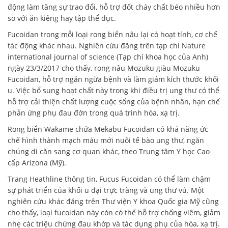
động làm tăng sự trao đổi, hỗ trợ đốt cháy chất béo nhiều hơn
so với ăn kiêng hay tập thể dục.
Fucoidan trong mỗi loại rong biển nâu lại có hoạt tính, cơ chế
tác động khác nhau. Nghiên cứu đăng trên tạp chí Nature
international journal of science (Tạp chí khoa học của Anh)
ngày 23/3/2017 cho thấy, rong nâu Mozuku giàu Mozuku
Fucoidan, hỗ trợ ngăn ngừa bệnh và làm giảm kích thước khối
u. Việc bổ sung hoạt chất này trong khi điều trị ung thư có thể
hỗ trợ cải thiện chất lượng cuộc sống của bệnh nhân, hạn chế
phản ứng phụ đau đớn trong quá trình hóa, xạ trị.
Rong biển Wakame chứa Mekabu Fucoidan có khả năng ức
chế hình thành mạch máu mới nuôi tế bào ung thư, ngăn
chúng di căn sang cơ quan khác, theo Trung tâm Y học Cao
cấp Arizona (Mỹ).
Trang Heathline thông tin, Fucus Fucoidan có thể làm chậm
sự phát triển của khối u đại trực tràng và ung thư vú. Một
nghiên cứu khác đăng trên Thư viện Y khoa Quốc gia Mỹ cũng
cho thấy, loại fucoidan này còn có thể hỗ trợ chống viêm, giảm
nhẹ các triệu chứng đau khớp và tác dụng phụ của hóa, xạ trị.