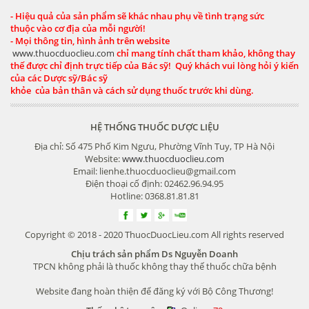
- Hiệu quả của sản phẩm sẽ khác nhau phụ về tình trạng sức
thuộc vào cơ địa của mỗi người!
- Mọi thông tin, hình ảnh trên website
www.thuocduoclieu.com
chỉ mang tính chất tham khảo, không thay
thế được chỉ định trực tiếp của Bác sỹ! Quý khách vui lòng hỏi ý kiến
của các Dược sỹ/Bác sỹ
khỏe của bản thân và cách sử dụng thuốc trước khi dùng.
HỆ THỐNG THUỐC DƯỢC LIỆU
Địa chỉ: Số 475 Phố Kim Ngưu, Phường Vĩnh Tuy, TP Hà Nội
Website:
www.thuocduoclieu.com
Email: lienhe.thuocduoclieu@gmail.com
Điện thoại cố định: 02462.96.94.95
Hotline: 0368.81.81.81
Copyright © 2018 - 2020 ThuocDuocLieu.com All rights reserved
Chịu trách sản phẩm Ds Nguyễn Doanh
TPCN không phải là thuốc không thay thế thuốc chữa bệnh
Website đang hoàn thiện để đăng ký với Bộ Công Thương!