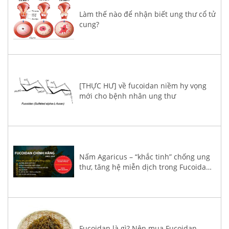
Làm thế nào để nhận biết ung thư cổ tử
cung?
[THỰC HƯ] về fucoidan niềm hy vọng
mới cho bệnh nhân ung thư
Nấm Agaricus – “khắc tinh” chống ung
thư, tăng hệ miễn dịch trong Fucoidan
3-Plus
Fucoidan là gì? Nên mua Fucoidan