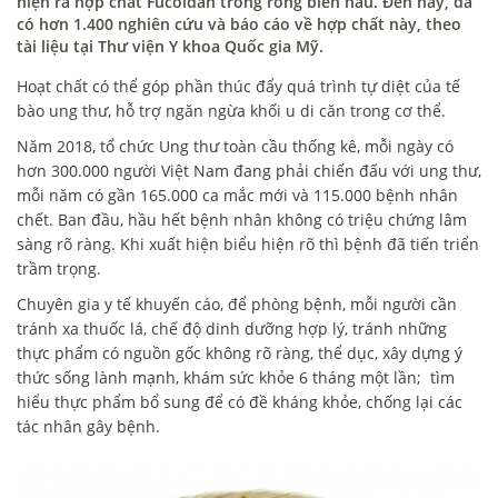
hiện ra hợp chất Fucoidan trong rong biển nâu. Đến nay, đã
có hơn 1.400 nghiên cứu và báo cáo về hợp chất này, theo
tài liệu tại Thư viện Y khoa Quốc gia Mỹ.
Hoạt chất có thể góp phần thúc đẩy quá trình tự diệt của tế
bào ung thư, hỗ trợ ngăn ngừa khối u di căn trong cơ thể.
Năm 2018, tổ chức Ung thư toàn cầu thống kê, mỗi ngày có
hơn 300.000 người Việt Nam đang phải chiến đấu với ung thư,
mỗi năm có gần 165.000 ca mắc mới và 115.000 bệnh nhân
chết. Ban đầu, hầu hết bệnh nhân không có triệu chứng lâm
sàng rõ ràng. Khi xuất hiện biểu hiện rõ thì bệnh đã tiến triển
trầm trọng.
Chuyên gia y tế khuyến cáo, để phòng bệnh, mỗi người cần
tránh xa thuốc lá, chế độ dinh dưỡng hợp lý, tránh những
thực phẩm có nguồn gốc không rõ ràng, thể dục, xây dựng ý
thức sống lành mạnh, khám sức khỏe 6 tháng một lần; tìm
hiểu thực phẩm bổ sung để có đề kháng khỏe, chống lại các
tác nhân gây bệnh.