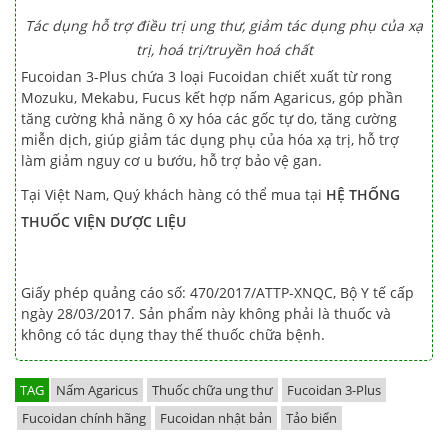
Tác dụng hỗ trợ điều trị ung thư, giảm tác dụng phụ của xạ
trị, hoá trị/truyền hoá chất
Fucoidan 3-Plus chứa 3 loại Fucoidan chiết xuất từ rong
Mozuku, Mekabu, Fucus kết hợp nấm Agaricus, góp phần
tăng cường khả năng ô xy hóa các gốc tự do, tăng cường
miễn dịch, giúp giảm tác dụng phụ của hóa xạ trị, hỗ trợ
làm giảm nguy cơ u bướu, hỗ trợ bảo vệ gan.
Tại Việt Nam, Quý khách hàng có thể mua tại
HỆ THỐNG
THUỐC VIỆN DƯỢC LIỆU
Giấy phép quảng cáo số: 470/2017/ATTP-XNQC, Bộ Y tế cấp
ngày 28/03/2017. Sản phẩm này không phải là thuốc và
không có tác dụng thay thế thuốc chữa bệnh.
TAG
Nấm Agaricus
Thuốc chữa ung thư
Fucoidan 3-Plus
Fucoidan chính hãng
Fucoidan nhật bản
Tảo biển