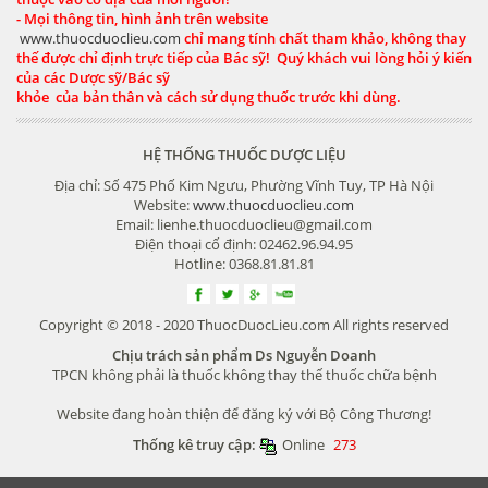
- Mọi thông tin, hình ảnh trên website
www.thuocduoclieu.com
chỉ mang tính chất tham khảo, không thay
thế được chỉ định trực tiếp của Bác sỹ! Quý khách vui lòng hỏi ý kiến
của các Dược sỹ/Bác sỹ
khỏe của bản thân và cách sử dụng thuốc trước khi dùng.
HỆ THỐNG THUỐC DƯỢC LIỆU
Địa chỉ: Số 475 Phố Kim Ngưu, Phường Vĩnh Tuy, TP Hà Nội
Website:
www.thuocduoclieu.com
Email: lienhe.thuocduoclieu@gmail.com
Điện thoại cố định: 02462.96.94.95
Hotline: 0368.81.81.81
Copyright © 2018 - 2020 ThuocDuocLieu.com All rights reserved
Chịu trách sản phẩm Ds Nguyễn Doanh
TPCN không phải là thuốc không thay thế thuốc chữa bệnh
Website đang hoàn thiện để đăng ký với Bộ Công Thương!
Thống kê truy cập:
Online
273