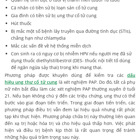
Cá nhân có tiền sử bị loạn sản cổ tử cung
Gia đình có tiền sử bị ung thư cổ tử cung
Hút thuốc
Bị mắc một số bệnh lây truyền qua đường tình dục (STIs),
chẳng hạn như chlamydia
Mắc các vấn đề về hệ thống miễn dịch
Con sinh ra có nguy cơ bị nhiễm HPV nếu người mẹ đã sử
dụng thuốc diethylstilbestrol (DES- thuốc nội tiết tố dùng
để ngăn ngừa sảy thai) trong khi mang thai.
Phương pháp được khuyên dùng để kiểm tra các
dấu
hiệu ung thư cổ tử cung
là xét nghiệm PAP. Do đó, tất cả phụ
nữ nên bắt đầu làm các xét nghiệm PAP thường xuyên ở tuổi
21. Nếu bạn không chú ý đến các triệu chứng, ung thư có thể
bước vào giai đoạn tiến triển. Trong giai đoạn tiến triển, các
phương pháp điều trị vẫn đem lại hiệu quả nhưng rất phức
tạp khi thực hiện. Phương pháp chữa trị này thường liên quan
đến xạ trị hoặc hóa trị và cho hiệu quả thấp hơn. Việc phát
hiện và điều trị bệnh kịp thời là rất quan trọng để tránh
những hậu quả trầm trọng sau này.