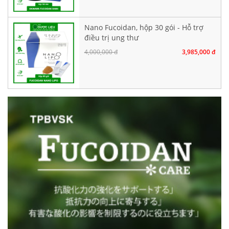
Nano Fucoidan, hộp 30 gói - Hỗ trợ
điều trị ung thư
4,000,000 đ
3,985,000 đ