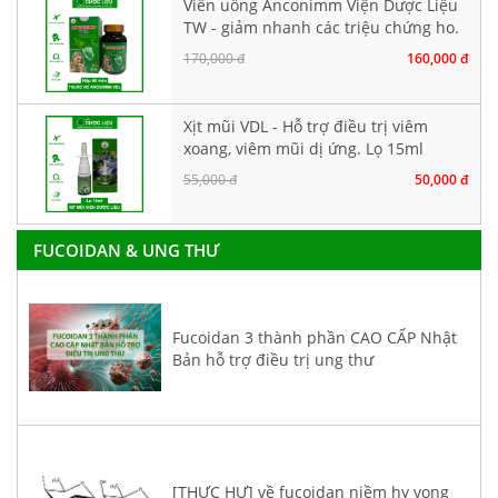
Viên uống Anconimm Viện Dược Liệu
TW - giảm nhanh các triệu chứng ho.
Hộp 30 viên
170,000 đ
160,000 đ
Xịt mũi VDL - Hỗ trợ điều trị viêm
xoang, viêm mũi dị ứng. Lọ 15ml
55,000 đ
50,000 đ
FUCOIDAN & UNG THƯ
Fucoidan 3 thành phần CAO CẤP Nhật
Bản hỗ trợ điều trị ung thư
[THỰC HƯ] về fucoidan niềm hy vọng