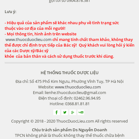
gọi tới số 0904.878.581
Lưu ý:
- Hiệu quả của sản phẩm sẽ khác nhau phụ về tình trạng sức
thuộc vào cơ địa của mỗi người!
- Mọi thông tin, hình ảnh trên website
www.thuocduoclieu.com
chỉ mang tính chất tham khảo, không thay
thế được chỉ định trực tiếp của Bác sỹ! Quý khách vui lòng hỏi ý kiến
của các Dược sỹ/Bác sỹ
khỏe của bản thân và cách sử dụng thuốc trước khi dùng.
HỆ THỐNG THUỐC DƯỢC LIỆU
Địa chỉ: Số 475 Phố Kim Ngưu, Phường Vĩnh Tuy, TP Hà Nội
Website:
www.thuocduoclieu.com
Email: lienhe.thuocduoclieu@gmail.com
Điện thoại cố định: 02462.96.94.95
Hotline: 0368.81.81.81
Copyright © 2018 - 2020 ThuocDuocLieu.com All rights reserved
Chịu trách sản phẩm Ds Nguyễn Doanh
TPCN không phải là thuốc không thay thế thuốc chữa bệnh