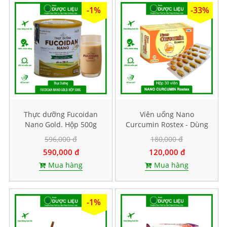
-1%
-33%
Thực dưỡng Fucoidan
Viên uống Nano
Nano Gold. Hộp 500g
Curcumin Rostex - Dùng
cho người bị bệnh dạ
596,000 đ
180,000 đ
dày. Hộp 30 viên
590,000 đ
120,000 đ
Mua hàng
Mua hàng
-1%