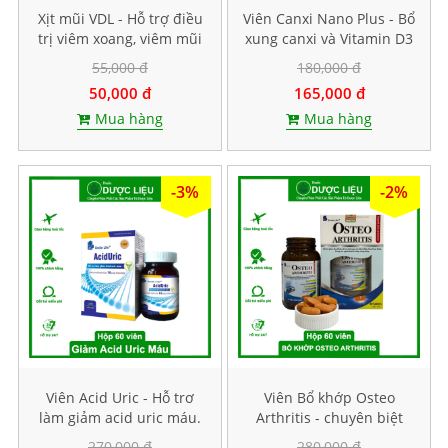
Xịt mũi VDL - Hỗ trợ điều
Viên Canxi Nano Plus - Bổ
trị viêm xoang, viêm mũi
xung canxi và Vitamin D3
dị ứng. Lọ 15ml
giúp xương chắc khoẻ.
55,000 đ
180,000 đ
Hộp 30 viên
50,000 đ
165,000 đ
Mua hàng
Mua hàng
-3%
-2%
Viên Acid Uric - Hỗ trơ
Viên Bổ khớp Osteo
làm giảm acid uric máu.
Arthritis - chuyên biệt
Hộp 60 viên
cho bệnh khớp. Hộp 60
270,000 đ
280,000 đ