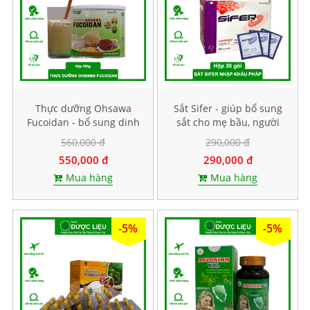
Thực dưỡng Ohsawa
Sắt Sifer - giúp bổ sung
Fucoidan - bổ sung dinh
sắt cho mẹ bầu, người
dưỡng bằng thực vật,
thiếu máu. Hộp 30 gói
560,000 đ
290,000 đ
không chứa đậu nành.
550,000 đ
290,000 đ
Hộp 500g
Mua hàng
Mua hàng
-5%
-5%