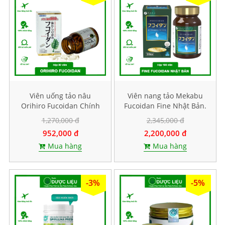
Viên uống tảo nâu
Viên nang tảo Mekabu
Orihiro Fucoidan Chính
Fucoidan Fine Nhật Bản.
Hãng Nhật Bản. Hộp 90
Hộp 198 viên
1,270,000 đ
2,345,000 đ
viên
952,000 đ
2,200,000 đ
Mua hàng
Mua hàng
-3%
-5%