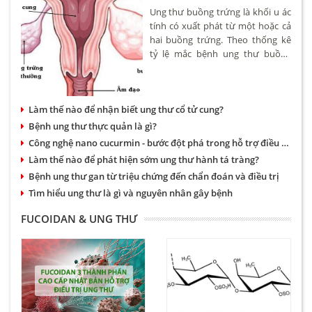
Ung thư buồng trứng là khối u ác
tính có xuất phát từ một hoặc cả
hai buồng trứng. Theo thống kê
tỷ lệ mắc bệnh ung thư buồng
trứng khoảng 4,6/100.000 phụ nữ.
Bệnh có thể xảy ra ở nhiều độ
tuổi tuy nhiên hay gặp nhất là
Làm thế nào để nhận biết ung thư cổ tử cung?
phụ nữ trên 50.
Bệnh ung thư thực quản là gì?
Công nghệ nano cucurmin - bước đột phá trong hỗ trợ điều trị bệnh dạ dày và ung thư
Làm thế nào để phát hiện sớm ung thư hành tá tràng?
Bệnh ung thư gan từ triệu chứng đến chẩn đoán và điều trị
Tìm hiểu ung thư là gì và nguyên nhân gây bệnh
FUCOIDAN & UNG THƯ