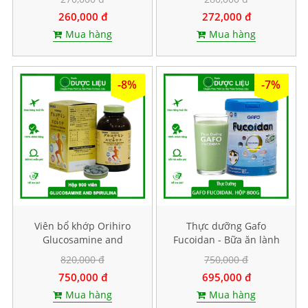
viên
260,000 đ
272,000 đ
Mua hàng
Mua hàng
-8%
-7%
Viên bổ khớp Orihiro
Thực dưỡng Gafo
Glucosamine and
Fucoidan - Bữa ăn lành
Spirulina. Hộp 900 viên
mạnh chuẩn y khoa. Hộp
820,000 đ
750,000 đ
800g
750,000 đ
695,000 đ
Mua hàng
Mua hàng