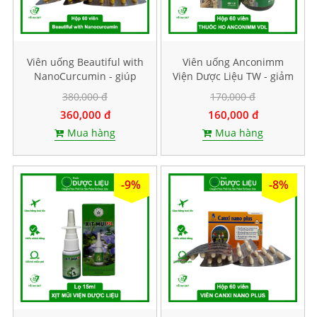
Viên uống Beautiful with
Viên uống Anconimm
NanoCurcumin - giúp
Viện Dược Liệu TW - giảm
chống lão hóa, làm đẹp
nhanh các triệu chứng
380,000 đ
170,000 đ
da. Hộp 60 viên
ho. Hộp 30 viên
360,000 đ
160,000 đ
Mua hàng
Mua hàng
-9%
-8%