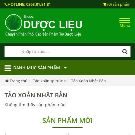
HOTLINE:
0368.81.81.81
(0) sản phẩm
Menu
DANH MỤC SẢN PHẨM
Trang chủ
Tảo xoắn spirulina
Tảo Xoắn Nhật Bản
TẢO XOẮN NHẬT BẢN
Không tìm thấy sản phẩm nào!
SẢN PHẨM MỚI