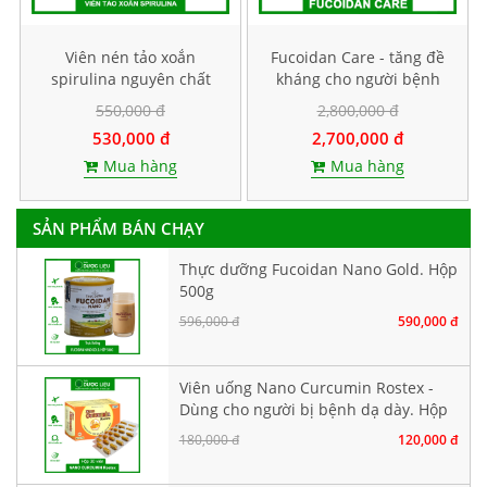
Viên nén tảo xoắn
Fucoidan Care - tăng đề
spirulina nguyên chất
kháng cho người bệnh
Spinutri. Hộp 400 viên
ung thư, Hộp 60 viên
550,000 đ
2,800,000 đ
nang cứng
530,000 đ
2,700,000 đ
Mua hàng
Mua hàng
SẢN PHẨM BÁN CHẠY
Thực dưỡng Fucoidan Nano Gold. Hộp
500g
596,000 đ
590,000 đ
Viên uống Nano Curcumin Rostex -
Dùng cho người bị bệnh dạ dày. Hộp
30 viên
180,000 đ
120,000 đ