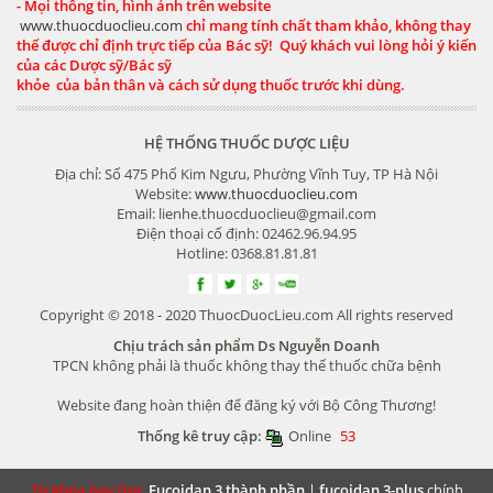
- Mọi thông tin, hình ảnh trên website
www.thuocduoclieu.com
chỉ mang tính chất tham khảo, không thay
thế được chỉ định trực tiếp của Bác sỹ! Quý khách vui lòng hỏi ý kiến
của các Dược sỹ/Bác sỹ
khỏe của bản thân và cách sử dụng thuốc trước khi dùng.
HỆ THỐNG THUỐC DƯỢC LIỆU
Địa chỉ: Số 475 Phố Kim Ngưu, Phường Vĩnh Tuy, TP Hà Nội
Website:
www.thuocduoclieu.com
Email: lienhe.thuocduoclieu@gmail.com
Điện thoại cố định: 02462.96.94.95
Hotline: 0368.81.81.81
Copyright © 2018 - 2020 ThuocDuocLieu.com All rights reserved
Chịu trách sản phẩm Ds Nguyễn Doanh
TPCN không phải là thuốc không thay thế thuốc chữa bệnh
Website đang hoàn thiện để đăng ký với Bộ Công Thương!
Thống kê truy cập:
Online
53
Từ khóa hay tìm:
Fucoidan 3 thành phần
|
fucoidan 3-plus
chính