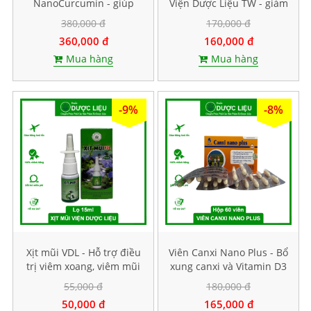
NanoCurcumin - giúp
Viện Dược Liệu TW - giảm
chống lão hóa, làm đẹp
nhanh các triệu chứng
380,000 đ
170,000 đ
da. Hộp 60 viên
ho. Hộp 30 viên
360,000 đ
160,000 đ
Mua hàng
Mua hàng
-9%
-8%
Xịt mũi VDL - Hỗ trợ điều
Viên Canxi Nano Plus - Bổ
trị viêm xoang, viêm mũi
xung canxi và Vitamin D3
dị ứng. Lọ 15ml
giúp xương chắc khoẻ.
55,000 đ
180,000 đ
Hộp 30 viên
50,000 đ
165,000 đ