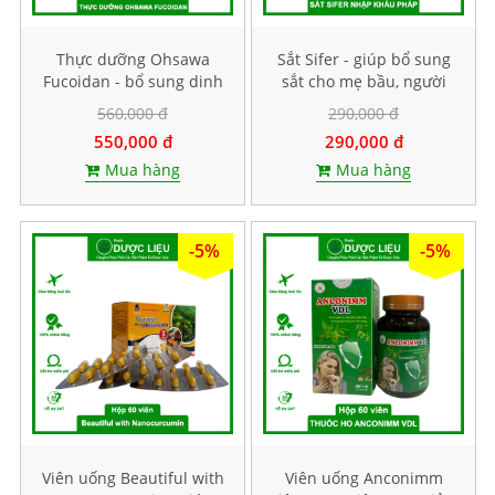
Thực dưỡng Ohsawa
Sắt Sifer - giúp bổ sung
Fucoidan - bổ sung dinh
sắt cho mẹ bầu, người
dưỡng bằng thực vật,
thiếu máu. Hộp 30 gói
560,000 đ
290,000 đ
không chứa đậu nành.
550,000 đ
290,000 đ
Hộp 500g
Mua hàng
Mua hàng
-5%
-5%
Viên uống Beautiful with
Viên uống Anconimm