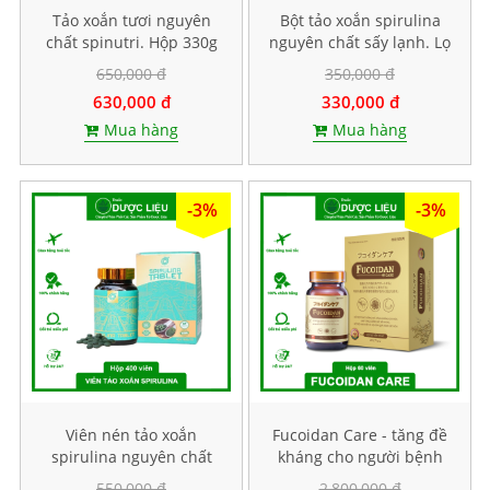
Tảo xoắn tươi nguyên
Bột tảo xoắn spirulina
chất spinutri. Hộp 330g
nguyên chất sấy lạnh. Lọ
100g
650,000 đ
350,000 đ
630,000 đ
330,000 đ
Mua hàng
Mua hàng
-3%
-3%
Viên nén tảo xoắn
Fucoidan Care - tăng đề
spirulina nguyên chất
kháng cho người bệnh
Spinutri. Hộp 400 viên
ung thư, Hộp 60 viên
550,000 đ
2,800,000 đ