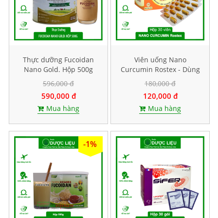
Thực dưỡng Fucoidan
Viên uống Nano
Nano Gold. Hộp 500g
Curcumin Rostex - Dùng
cho người bị bệnh dạ
596,000 đ
180,000 đ
dày. Hộp 30 viên
590,000 đ
120,000 đ
Mua hàng
Mua hàng
-1%