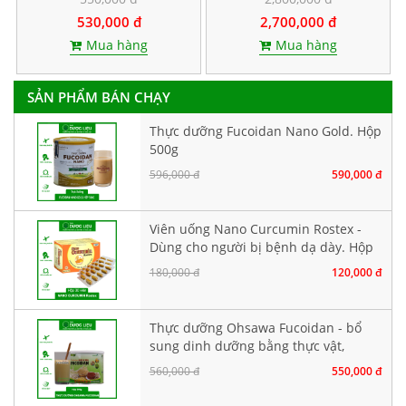
nang cứng
530,000 đ
2,700,000 đ
Mua hàng
Mua hàng
SẢN PHẨM BÁN CHẠY
Thực dưỡng Fucoidan Nano Gold. Hộp
500g
596,000 đ
590,000 đ
Viên uống Nano Curcumin Rostex -
Dùng cho người bị bệnh dạ dày. Hộp
30 viên
180,000 đ
120,000 đ
Thực dưỡng Ohsawa Fucoidan - bổ
sung dinh dưỡng bằng thực vật,
không chứa đậu nành. Hộp 500g
560,000 đ
550,000 đ