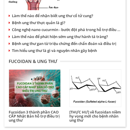
Bệnh có thể xảy ra ở nhiều độ
tuổi tuy nhiên hay gặp nhất là
Làm thế nào để nhận biết ung thư cổ tử cung?
phụ nữ trên 50.
Bệnh ung thư thực quản là gì?
Công nghệ nano cucurmin - bước đột phá trong hỗ trợ điều trị bệnh dạ dày và ung thư
Làm thế nào để phát hiện sớm ung thư hành tá tràng?
Bệnh ung thư gan từ triệu chứng đến chẩn đoán và điều trị
Tìm hiểu ung thư là gì và nguyên nhân gây bệnh
FUCOIDAN & UNG THƯ
Fucoidan 3 thành phần CAO
[THỰC HƯ] về fucoidan niềm
CẤP Nhật Bản hỗ trợ điều trị
hy vọng mới cho bệnh nhân
ung thư
ung thư