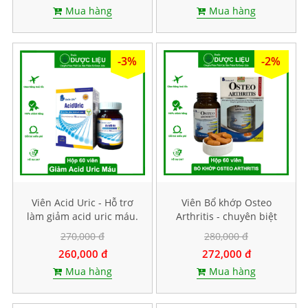
Mua hàng
Mua hàng
-3%
-2%
Viên Acid Uric - Hỗ trơ
Viên Bổ khớp Osteo
làm giảm acid uric máu.
Arthritis - chuyên biệt
Hộp 60 viên
cho bệnh khớp. Hộp 60
270,000 đ
280,000 đ
viên
260,000 đ
272,000 đ
Mua hàng
Mua hàng