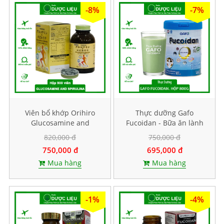
-8%
-7%
Viên bổ khớp Orihiro
Thực dưỡng Gafo
Glucosamine and
Fucoidan - Bữa ăn lành
Spirulina. Hộp 900 viên
mạnh chuẩn y khoa. Hộp
820,000 đ
750,000 đ
800g
750,000 đ
695,000 đ
Mua hàng
Mua hàng
-1%
-4%