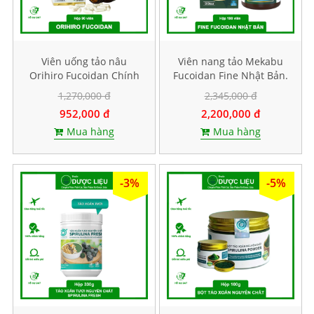
Viên uống tảo nâu
Viên nang tảo Mekabu
Orihiro Fucoidan Chính
Fucoidan Fine Nhật Bản.
Hãng Nhật Bản. Hộp 90
Hộp 198 viên
1,270,000 đ
2,345,000 đ
viên
952,000 đ
2,200,000 đ
Mua hàng
Mua hàng
-3%
-5%