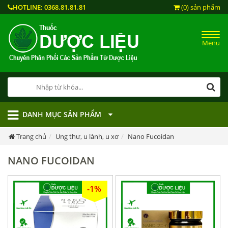
HOTLINE:
0368.81.81.81
(0) sản phẩm
Menu
DANH MỤC SẢN PHẨM
Trang chủ
Ung thư, u lành, u xơ
Nano Fucoidan
NANO FUCOIDAN
-1%