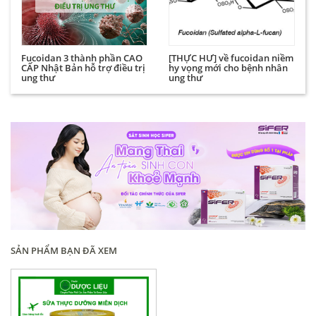
Fucoidan 3 thành phần CAO
[THỰC HƯ] về fucoidan niềm
CẤP Nhật Bản hỗ trợ điều trị
hy vọng mới cho bệnh nhân
ung thư
ung thư
SẢN PHẨM BẠN ĐÃ XEM