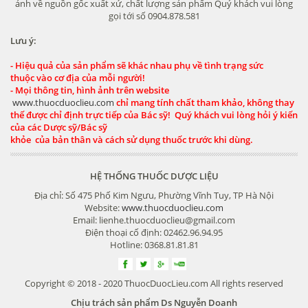
ảnh về nguồn gốc xuất xứ, chất lượng sản phẩm Quý khách vui lòng
gọi tới số 0904.878.581
Lưu ý:
- Hiệu quả của sản phẩm sẽ khác nhau phụ về tình trạng sức
thuộc vào cơ địa của mỗi người!
- Mọi thông tin, hình ảnh trên website
www.thuocduoclieu.com
chỉ mang tính chất tham khảo, không thay
thế được chỉ định trực tiếp của Bác sỹ! Quý khách vui lòng hỏi ý kiến
của các Dược sỹ/Bác sỹ
khỏe của bản thân và cách sử dụng thuốc trước khi dùng.
HỆ THỐNG THUỐC DƯỢC LIỆU
Địa chỉ: Số 475 Phố Kim Ngưu, Phường Vĩnh Tuy, TP Hà Nội
Website:
www.thuocduoclieu.com
Email: lienhe.thuocduoclieu@gmail.com
Điện thoại cố định: 02462.96.94.95
Hotline: 0368.81.81.81
Copyright © 2018 - 2020 ThuocDuocLieu.com All rights reserved
Chịu trách sản phẩm Ds Nguyễn Doanh