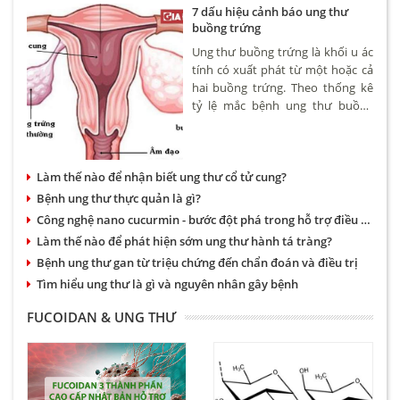
7 dấu hiệu cảnh báo ung thư
buồng trứng
Ung thư buồng trứng là khối u ác
tính có xuất phát từ một hoặc cả
hai buồng trứng. Theo thống kê
tỷ lệ mắc bệnh ung thư buồng
trứng khoảng 4,6/100.000 phụ nữ.
Bệnh có thể xảy ra ở nhiều độ
tuổi tuy nhiên hay gặp nhất là
Làm thế nào để nhận biết ung thư cổ tử cung?
phụ nữ trên 50.
Bệnh ung thư thực quản là gì?
Công nghệ nano cucurmin - bước đột phá trong hỗ trợ điều trị bệnh dạ dày và ung thư
Làm thế nào để phát hiện sớm ung thư hành tá tràng?
Bệnh ung thư gan từ triệu chứng đến chẩn đoán và điều trị
Tìm hiểu ung thư là gì và nguyên nhân gây bệnh
FUCOIDAN & UNG THƯ