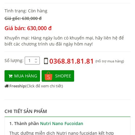
Tình trạng: Còn hàng
Giá gốc: 630,000 đ
Giá bán: 630,000 đ
Khuyến mại: Hàng ngày luôn có khuyến mại, hãy liên hệ để
biết các chương trình ưu đãi ngày hôm nay!
0368.81.81.81
Số lượng:
(Hỗ trợ mua hàng)
MUA HÀNG
SHOPEE
Freeship
(Click để xem chi tiết)
CHI TIẾT SẢN PHẨM
1. Thành phần
Nutri Nano Fucoidan
Thực dưỡng miễn dịch Nutri nano fucoidan kết hợp