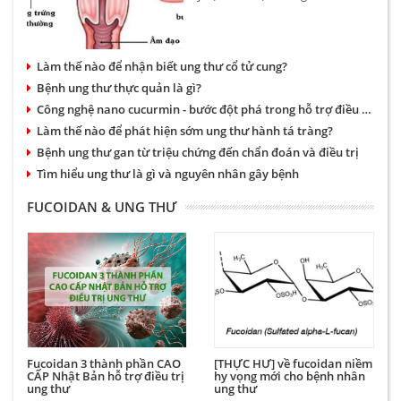
trứng khoảng 4,6/100.000 phụ nữ.
Bệnh có thể xảy ra ở nhiều độ
tuổi tuy nhiên hay gặp nhất là
Làm thế nào để nhận biết ung thư cổ tử cung?
phụ nữ trên 50.
Bệnh ung thư thực quản là gì?
Công nghệ nano cucurmin - bước đột phá trong hỗ trợ điều trị bệnh dạ dày và ung thư
Làm thế nào để phát hiện sớm ung thư hành tá tràng?
Bệnh ung thư gan từ triệu chứng đến chẩn đoán và điều trị
Tìm hiểu ung thư là gì và nguyên nhân gây bệnh
FUCOIDAN & UNG THƯ
Fucoidan 3 thành phần CAO
[THỰC HƯ] về fucoidan niềm
CẤP Nhật Bản hỗ trợ điều trị
hy vọng mới cho bệnh nhân
ung thư
ung thư