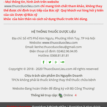
- Mọi thông tin, hình ảnh trên website
www.thuocduoclieu.com
chỉ mang tính chất tham khảo, không thay
thế được chỉ định trực tiếp của Bác sỹ! Quý khách vui lòng hỏi ý kiến
của các Dược sỹ/Bác sỹ
khỏe của bản thân và cách sử dụng thuốc trước khi dùng.
HỆ THỐNG THUỐC DƯỢC LIỆU
Địa chỉ: Số 475 Phố Kim Ngưu, Phường Vĩnh Tuy, TP Hà Nội
Website:
www.thuocduoclieu.com
Email: lienhe.thuocduoclieu@gmail.com
Điện thoại cố định: 02462.96.94.95
Hotline: 0368.81.81.81
Copyright © 2018 - 2020 ThuocDuocLieu.com All rights reserved
Chịu trách sản phẩm Ds Nguyễn Doanh
TPCN không phải là thuốc không thay thế thuốc chữa bệnh
Website đang hoàn thiện để đăng ký với Bộ Công Thương!
Thống kê truy cập:
Online
4
Từ khóa hay tìm:
Fucoidan 3 thành phần
|
fucoidan 3-plus
chính