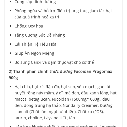
Cung cấp dinh dưỡng
Phòng ngừa và hỗ trợ điều trị ung thư, giảm tác hại
của quá trình hoá xạ trị
Chống Oxy hóa
Tăng Cường Sức Đề Kháng
Cải Thiện Hệ Tiêu Hóa
Giúp Ăn Ngon Miệng
Bổ sung Canxi và đạm thực vật cho cơ thể
2) Thành phần chính thực dưỡng Fucoidan Progomax
900g
Hạt chia, hạt kê, đậu đỏ, hạt sen, yến mạch, gạo lứt
huyết rồng nảy mầm, ý dĩ, mè đen, đậu xanh lòng, hạt
macca, betaglucan, Fucoidan (1500mg/1000g), đậu
đen, đông trùng hạ thảo, Nondairy Creamer, Đường
Isomalt (Chất làm ngọt tự nhiên), Chất xơ (FOS),
taurin, choline, L-lysine HCL, tảo.
Hỗn hợp khoáng chất (Nano canxi cacbonat, Aquamin