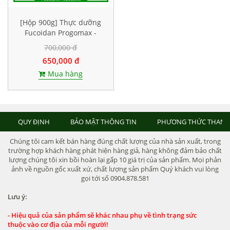
[Hộp 900g] Thực dưỡng
Fucoidan Progomax -
dành cho bệnh nhân ung
700,000 đ
thư, tiểu đường
650,000 đ
Mua hàng
QUY ĐỊNH
BẢO MẬT THÔNG TIN
PHƯƠNG THỨC THANH
Chúng tôi cam kết bán hàng đúng chất lượng của nhà sản xuất, trong
trường hợp khách hàng phát hiện hàng giả, hàng không đảm bảo chất
lượng chúng tôi xin bồi hoàn lại gấp 10 giá trị của sản phẩm. Mọi phản
ảnh về nguồn gốc xuất xứ, chất lượng sản phẩm Quý khách vui lòng
gọi tới số 0904.878.581
Lưu ý:
- Hiệu quả của sản phẩm sẽ khác nhau phụ về tình trạng sức
thuộc vào cơ địa của mỗi người!