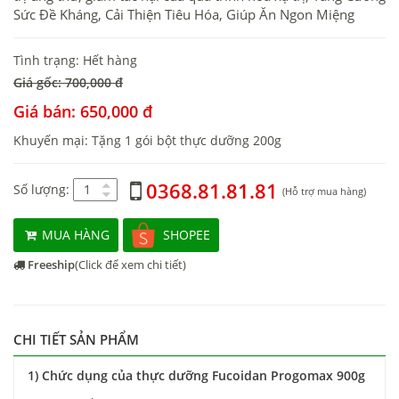
Sức Đề Kháng, Cải Thiện Tiêu Hóa, Giúp Ăn Ngon Miệng
Tình trạng: Hết hàng
Giá gốc: 700,000 đ
Giá bán: 650,000 đ
Khuyến mại: Tặng 1 gói bột thực dưỡng 200g
0368.81.81.81
Số lượng:
(Hỗ trợ mua hàng)
MUA HÀNG
SHOPEE
Freeship
(Click để xem chi tiết)
CHI TIẾT SẢN PHẨM
1) Chức dụng của thực dưỡng Fucoidan Progomax 900g