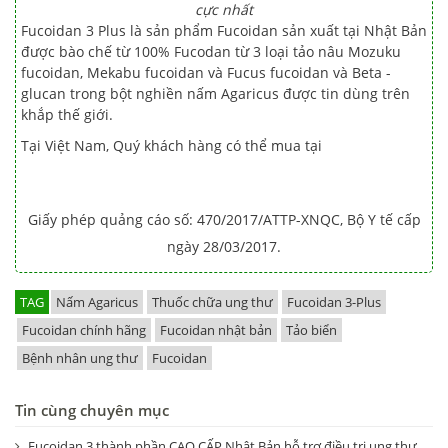
cực nhất
Fucoidan 3 Plus là sản phẩm Fucoidan sản xuất tại Nhật Bản
được bào chế từ 100% Fucodan từ 3 loại tảo nâu Mozuku
fucoidan, Mekabu fucoidan và Fucus fucoidan và Beta -
glucan trong bột nghiền nấm Agaricus được tin dùng trên
khắp thế giới.
Tại Việt Nam, Quý khách hàng có thể mua tại
Giấy phép quảng cáo số: 470/2017/ATTP-XNQC, Bộ Y tế cấp
ngày 28/03/2017.
TAG
Nấm Agaricus
Thuốc chữa ung thư
Fucoidan 3-Plus
Fucoidan chính hãng
Fucoidan nhật bản
Tảo biển
Bệnh nhân ung thư
Fucoidan
Tin cùng chuyên mục
Fucoidan 3 thành phần CAO CẤP Nhật Bản hỗ trợ điều trị ung thư