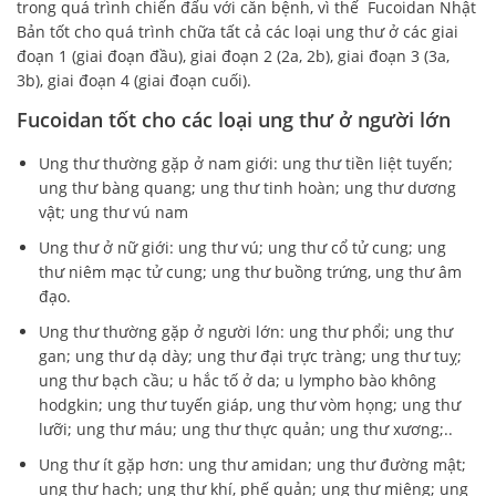
trong quá trình chiến đấu với căn bệnh, vì thế Fucoidan Nhật
Bản tốt cho quá trình chữa tất cả các loại ung thư ở các giai
đoạn 1 (giai đoạn đầu), giai đoạn 2 (2a, 2b), giai đoạn 3 (3a,
3b), giai đoạn 4 (giai đoạn cuối).
Fucoidan tốt cho các loại ung thư ở người lớn
Ung thư thường gặp ở nam giới: ung thư tiền liệt tuyến;
ung thư bàng quang; ung thư tinh hoàn; ung thư dương
vật; ung thư vú nam
Ung thư ở nữ giới: ung thư vú; ung thư cổ tử cung; ung
thư niêm mạc tử cung; ung thư buồng trứng, ung thư âm
đạo.
Ung thư thường gặp ở người lớn: ung thư phổi; ung thư
gan; ung thư dạ dày; ung thư đại trực tràng; ung thư tuỵ;
ung thư bạch cầu; u hắc tố ở da; u lympho bào không
hodgkin; ung thư tuyến giáp, ung thư vòm họng; ung thư
lưỡi; ung thư máu; ung thư thực quản; ung thư xương;..
Ung thư ít gặp hơn: ung thư amidan; ung thư đường mật;
ung thư hạch; ung thư khí, phế quản; ung thư miệng; ung