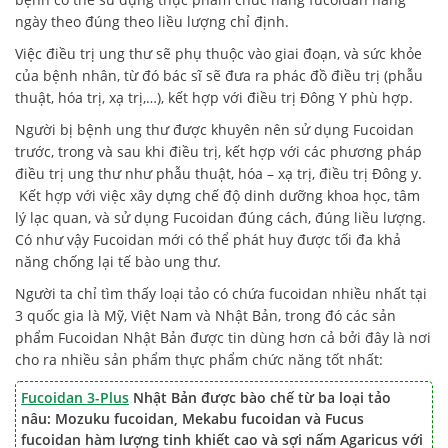
ngày theo đúng theo liều lượng chỉ định.
Việc điều trị ung thư sẽ phụ thuộc vào giai đoạn, và sức khỏe
của bệnh nhân, từ đó bác sĩ sẽ đưa ra phác đồ điều trị (phẫu
thuật, hóa trị, xạ trị,…), kết hợp với điều trị Đông Y phù hợp.
Người bị bệnh ung thư được khuyên nên sử dụng Fucoidan
trước, trong và sau khi điều trị, kết hợp với các phương pháp
điều trị ung thư như phẫu thuật, hóa – xạ trị, điều trị Đông y.
Kết hợp với việc xây dựng chế độ dinh dưỡng khoa học, tâm
lý lạc quan, và sử dụng Fucoidan đúng cách, đúng liều lượng.
Có như vậy Fucoidan mới có thể phát huy được tối đa khả
năng chống lại tế bào ung thư.
Người ta chỉ tìm thấy loại tảo có chứa fucoidan nhiều nhất tại
3 quốc gia là Mỹ, Việt Nam và Nhật Bản, trong đó các sản
phẩm Fucoidan Nhật Bản được tin dùng hơn cả bởi đây là nơi
cho ra nhiều sản phẩm thực phẩm chức năng tốt nhất:
Fucoidan 3-Plus
Nhật Bản được bào chế từ ba loại tảo
nâu: Mozuku fucoidan, Mekabu fucoidan và Fucus
fucoidan hàm lượng tinh khiết cao và sợi nấm Agaricus với