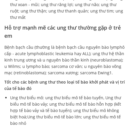
thư xoan - mũi; ung thư răng lợi; ung thư não; ung thư
ruột; ung thư thận; ung thư thanh quản; ung thư tim; ung
thư mắt
Hỗ trợ mạnh mẽ các ung thư thường gặp ở trẻ
em
Bệnh bạch cầu (thường là bệnh bạch cầu nguyên bào lymphô
cấp - acute lymphoblastic leukemia hay ALL); ung thư hệ thần
kinh trung ương và u nguyên bào thần kinh (neuroblastoma);
u Wilms; u lympho bào; sarcoma cơ vân; u nguyên bào võng
mạc (retinoblastoma); sarcoma xương; sarcoma Ewing1.
Tốt cho các bệnh ung thư theo loại tế bào khởi phát và vị trí
của tế bào đó
Ung thư biểu mô: ung thư biểu mô tế bào tuyến, Ung thư
biểu mô tế bào vảy; ung thư biểu mô tế bào hỗn hợp (kết
hợp tế bào vảy và tế bào tuyến); ung thư biểu mô không
biệt hoá;Ung thư biểu mô tế bào lớn; ung thư biểu mô tế
bào nhỏ