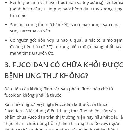
Bệnh lý ác tính về huyết học (máu và tủy xương): leukemia
(bệnh bạch cầu); u limpho bào; bệnh đa u tủy xương; ung
thư máu
Sarcoma (ung thư mô liên kết): sarcoma xương; sarcoma
sụn; sarcoma cơ vân
Có nguồn gốc hỗn hợp: u não; u quái; u hắc tố; u mô đệm
đường tiêu hóa (GIST); u trung biểu mô (ở màng phổi hay
màng tim); u tuyến ức.
3. FUCOIDAN CÓ CHỮA KHỎI ĐƯỢC
BỆNH UNG THƯ KHÔNG?
Đầu tiên cần khẳng định các sản phẩm được bào chế từ
fucoidan không phải là thuốc.
Rất nhiều người Việt nghĩ Fucoidan là thuốc, và thuốc
Fucoidan có tác dụng điều trị ung thư. Tuy nhiên, các sản
phẩm chứa Fucoidan trên thị trường hiện nay hầu hết đều là
thực phẩm chức năng hỗ trợ điều trị ung thư. Do vậy, người
bệnh có thể sử dụng thực phẩm chức năng fucoidan hàng