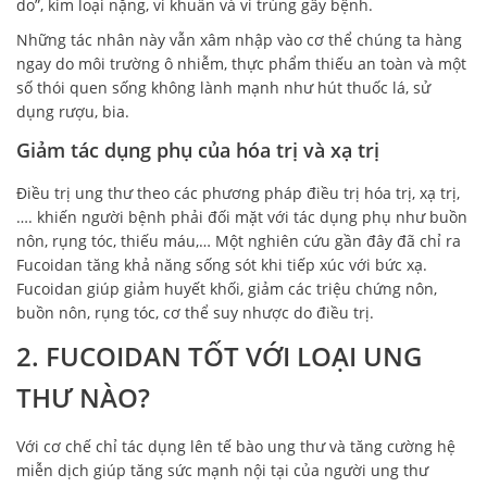
do”, kim loại nặng, vi khuẩn và vi trùng gây bệnh.
Những tác nhân này vẫn xâm nhập vào cơ thể chúng ta hàng
ngay do môi trường ô nhiễm, thực phẩm thiếu an toàn và một
số thói quen sống không lành mạnh như hút thuốc lá, sử
dụng rượu, bia.
Giảm tác dụng phụ của hóa trị và xạ trị
Điều trị ung thư theo các phương pháp điều trị hóa trị, xạ trị,
…. khiến người bệnh phải đối mặt với tác dụng phụ như buồn
nôn, rụng tóc, thiếu máu,… Một nghiên cứu gần đây đã chỉ ra
Fucoidan tăng khả năng sống sót khi tiếp xúc với bức xạ.
Fucoidan giúp giảm huyết khối, giảm các triệu chứng nôn,
buồn nôn, rụng tóc, cơ thể suy nhược do điều trị.
2. FUCOIDAN TỐT VỚI LOẠI UNG
THƯ NÀO?
Với cơ chế chỉ tác dụng lên tế bào ung thư và tăng cường hệ
miễn dịch giúp tăng sức mạnh nội tại của người ung thư