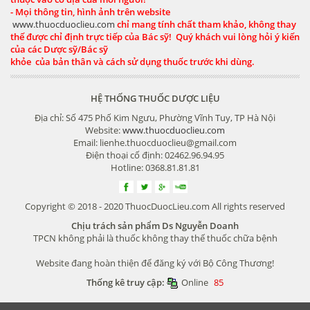
- Mọi thông tin, hình ảnh trên website
www.thuocduoclieu.com
chỉ mang tính chất tham khảo, không thay
thế được chỉ định trực tiếp của Bác sỹ! Quý khách vui lòng hỏi ý kiến
của các Dược sỹ/Bác sỹ
khỏe của bản thân và cách sử dụng thuốc trước khi dùng.
HỆ THỐNG THUỐC DƯỢC LIỆU
Địa chỉ: Số 475 Phố Kim Ngưu, Phường Vĩnh Tuy, TP Hà Nội
Website:
www.thuocduoclieu.com
Email: lienhe.thuocduoclieu@gmail.com
Điện thoại cố định: 02462.96.94.95
Hotline: 0368.81.81.81
Copyright © 2018 - 2020 ThuocDuocLieu.com All rights reserved
Chịu trách sản phẩm Ds Nguyễn Doanh
TPCN không phải là thuốc không thay thế thuốc chữa bệnh
Website đang hoàn thiện để đăng ký với Bộ Công Thương!
Thống kê truy cập:
Online
85