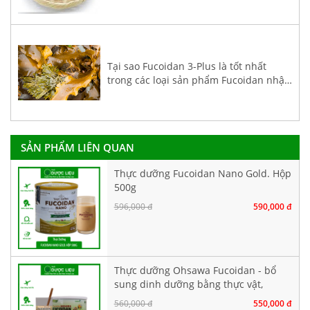
Tại sao Fucoidan 3-Plus là tốt nhất
trong các loại sản phẩm Fucoidan nhập
khẩu về Việt Nam?
SẢN PHẨM LIÊN QUAN
Thực dưỡng Fucoidan Nano Gold. Hộp
500g
596,000 đ
590,000 đ
Thực dưỡng Ohsawa Fucoidan - bổ
sung dinh dưỡng bằng thực vật,
không chứa đậu nành. Hộp 500g
560,000 đ
550,000 đ