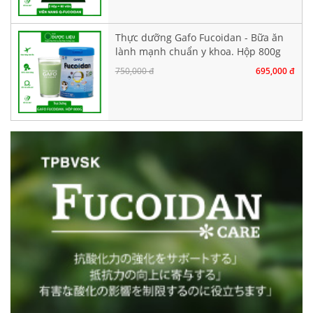
Thực dưỡng Gafo Fucoidan - Bữa ăn
lành mạnh chuẩn y khoa. Hộp 800g
750,000 đ
695,000 đ