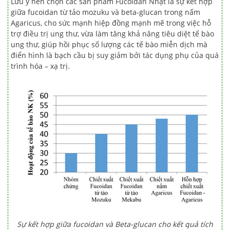
Lưu ý nên chọn các sản phẩm Fucoidan Nhật là sự kết hợp
giữa fucoidan từ tảo mozuku và beta-glucan trong nấm
Agaricus, cho sức mạnh hiệp đồng mạnh mẽ trong việc hỗ
trợ điều trị ung thư, vừa làm tăng khả năng tiêu diệt tế bào
ung thư, giúp hồi phục số lượng các tế bào miễn dịch mà
điển hình là bạch cầu bị suy giảm bởi tác dụng phụ của quá
trình hóa – xạ trị.
Sự kết hợp giữa fucoidan và Beta-glucan cho kết quả tích